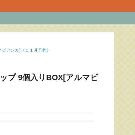
マビアンカ]《１１月予約》
プ 9個入りBOX[アルマビ