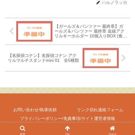
ハルノラッカ
【ガールズ＆パンツァー 最終章】ガ
ールズ＆パンツァー 最終章 金線アク
リルキーホルダー 10個入りBOX (食
玩)[エフトイズ]《０２月予約》
【名探偵コナン】名探偵コナン アク
リルマルチスタンドmini 01 全5種類
お問い合わせ/執筆依頼
リンク切れ連絡フォーム
プライバシーポリシー/免責事項/サイト運営者情報
Copyright © 2017-2026 しゃべあに All Rights Reserved.
検索
Top
Home