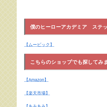
僕のヒーローアカデミア ステ
【ムービック】
こちらのショップでも探してみ
【Amazon】
【楽天市場】
【あみあみ】