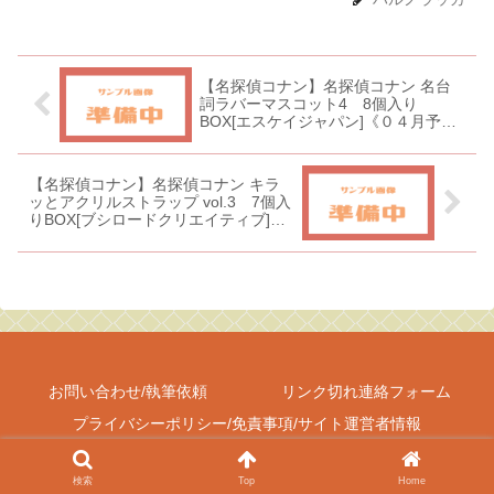
【名探偵コナン】名探偵コナン 名台
詞ラバーマスコット4 8個入り
BOX[エスケイジャパン]《０４月予
約》
【名探偵コナン】名探偵コナン キラ
ッとアクリルストラップ vol.3 7個入
りBOX[ブシロードクリエイティブ]
《０４月予約》
お問い合わせ/執筆依頼
リンク切れ連絡フォーム
プライバシーポリシー/免責事項/サイト運営者情報
Copyright © 2017-2026 しゃべあに All Rights Reserved.
検索
Top
Home