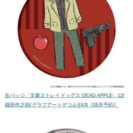
缶バッジ「文豪ストレイドッグス DEAD APPLE」12/
織田作之助(グラフアートデコル)[A3]《05月予約》