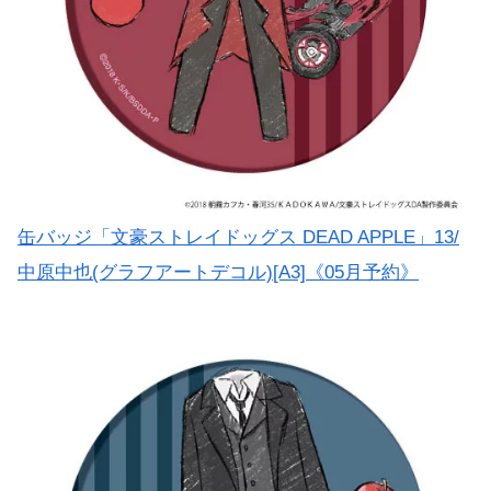
缶バッジ「文豪ストレイドッグス DEAD APPLE」13/
中原中也(グラフアートデコル)[A3]《05月予約》