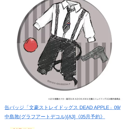
缶バッジ「文豪ストレイドッグス DEAD APPLE」09/
中島敦(グラフアートデコル)[A3]《05月予約》