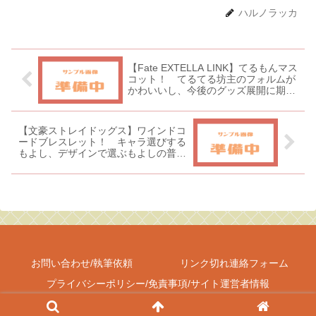
ハルノラッカ
【Fate EXTELLA LINK】てるもんマス
コット！ てるてる坊主のフォルムが
かわいいし、今後のグッズ展開に期待
です！
【文豪ストレイドッグス】ワインドコ
ードブレスレット！ キャラ選びする
もよし、デザインで選ぶもよしの普段
使いできそうな雰囲気が素敵です！
お問い合わせ/執筆依頼
リンク切れ連絡フォーム
プライバシーポリシー/免責事項/サイト運営者情報
Copyright © 2017-2026 しゃべあに All Rights Reserved.