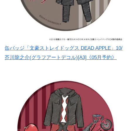
缶バッジ「文豪ストレイドッグス DEAD APPLE」10/
芥川龍之介(グラフアートデコル)[A3]《05月予約》