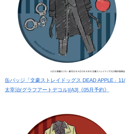
缶バッジ「文豪ストレイドッグス DEAD APPLE」11/
太宰治(グラフアートデコル)[A3]《05月予約》