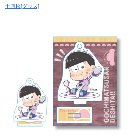
十四松[グッズ]