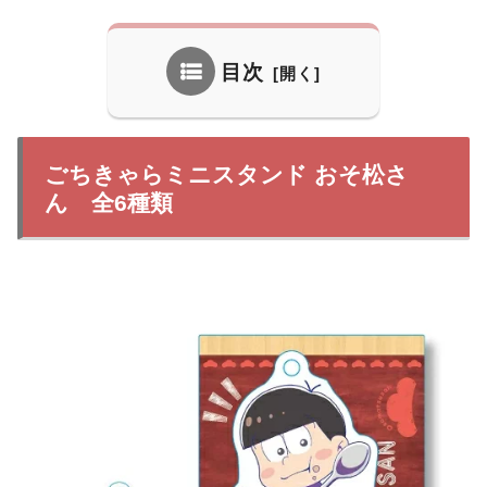
目次
ごちきゃらミニスタンド おそ松さ
ん 全6種類