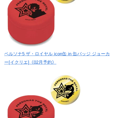
ペルソナ5 ザ・ロイヤル icon缶 in 缶バッジ ジョーカ
ー[イクリエ]《02月予約》