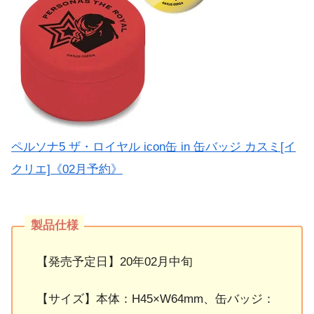
ペルソナ5 ザ・ロイヤル icon缶 in 缶バッジ カスミ[イ
クリエ]《02月予約》
【発売予定日】20年02月中旬
【サイズ】本体：H45×W64mm、缶バッジ：