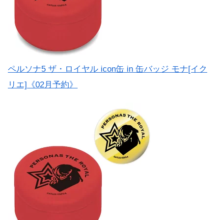
ペルソナ5 ザ・ロイヤル icon缶 in 缶バッジ モナ[イク
リエ]《02月予約》