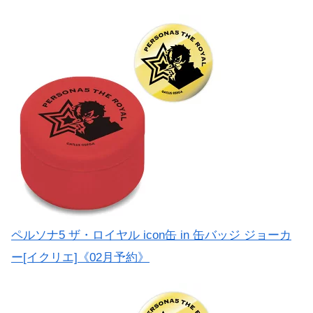
ペルソナ5 ザ・ロイヤル icon缶 in 缶バッジ ジョーカ
ー[イクリエ]《02月予約》