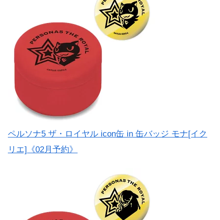
ペルソナ5 ザ・ロイヤル icon缶 in 缶バッジ モナ[イク
リエ]《02月予約》