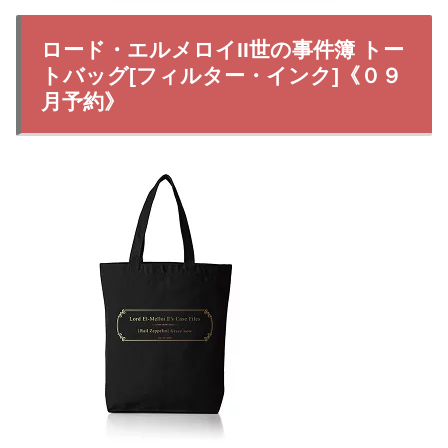
ロード・エルメロイII世の事件簿 トー
トバッグ[フィルター・インク]《０９
月予約》