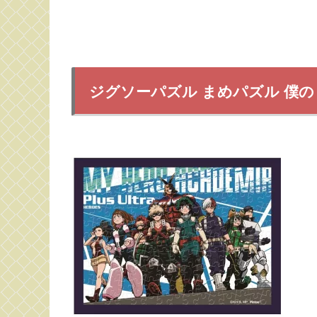
ジグソーパズル まめパズル 僕