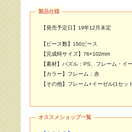
【発売予定日】19年12月未定
【ピース数】150ピース
【完成時サイズ】76×102mm
【素材】パズル：PS、フレーム・イー
【カラー】フレーム：赤
【その他】フレーム+イーゼル(1セッ