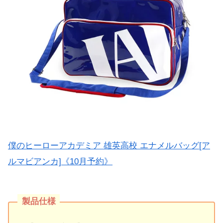
僕のヒーローアカデミア 雄英高校 エナメルバッグ[ア
ルマビアンカ]《10月予約》