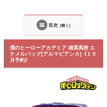
目次
僕のヒーローアカデミア 雄英高校 エ
ナメルバッグ[アルマビアンカ]《１０
月予約》