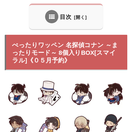
目次
ぺったりワッペン 名探偵コナン ～ま
ったりモード～ 8個入りBOX[スマイ
ラル]《０５月予約》