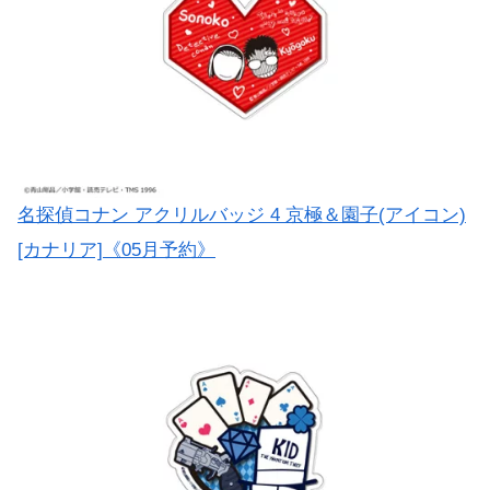
名探偵コナン アクリルバッジ 4 京極＆園子(アイコン)
[カナリア]《05月予約》