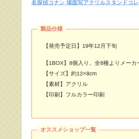
名探偵コナン 場面写アクリルスタンドコレク
【発売予定日】19年12月下旬
【1BOX】8個入り。全8種よりメー
【サイズ】約12×8cm
【素材】アクリル
【印刷】フルカラー印刷