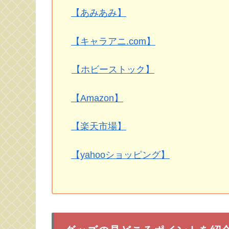
【あみあみ】
【キャラアニ.com】
【ホビーストック】
【Amazon】
【楽天市場】
【yahooショッピング】