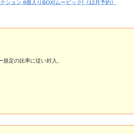
ション 8個入りBOX[ムービック]《12月予約》
カー規定の比率に従い封入。