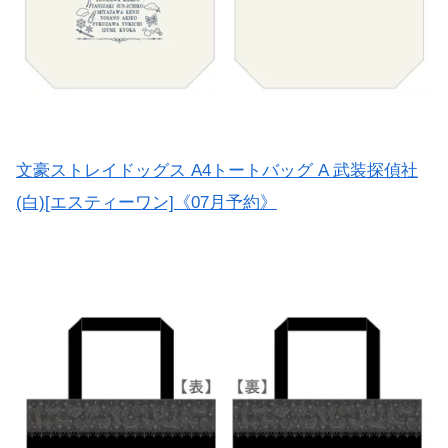
文豪ストレイドッグス A4トートバッグ A 武装探偵社
(白)[エスティーワン]《07月予約》