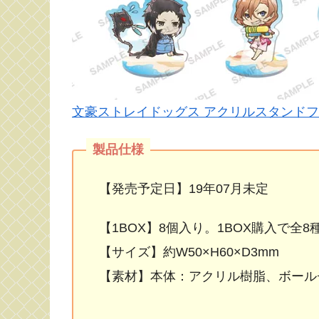
文豪ストレイドッグス アクリルスタンドフィギュ
【発売予定日】19年07月未定
【1BOX】8個入り。1BOX購入で全
【サイズ】約W50×H60×D3mm
【素材】本体：アクリル樹脂、ボール