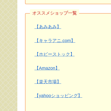
【あみあみ】
【キャラアニ.com】
【ホビーストック】
【Amazon】
【楽天市場】
【yahooショッピング】