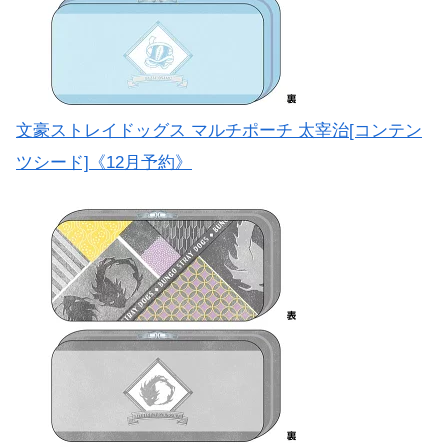
文豪ストレイドッグス マルチポーチ 太宰治[コンテン
ツシード]《12月予約》