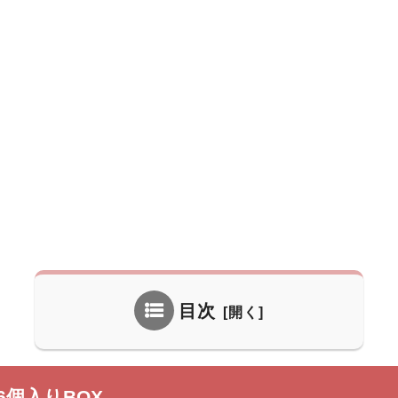
目次
6個入りBOX