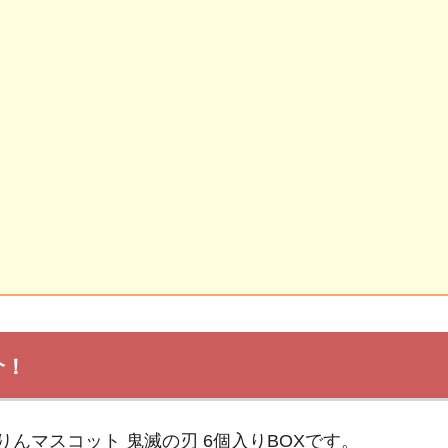
介！
んマスコット 鬼滅の刃 6個入りBOXです。