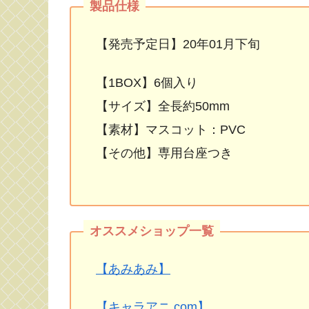
【発売予定日】20年01月下旬
【1BOX】6個入り
【サイズ】全長約50mm
【素材】マスコット：PVC
【その他】専用台座つき
【あみあみ】
【キャラアニ.com】