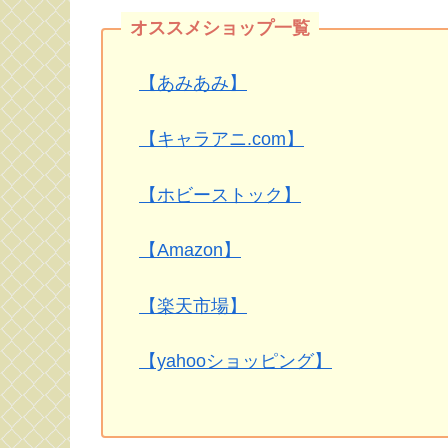
【あみあみ】
【キャラアニ.com】
【ホビーストック】
【Amazon】
【楽天市場】
【yahooショッピング】