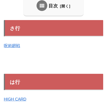
目次
さ行
呪術廻戦
は行
HIGH CARD