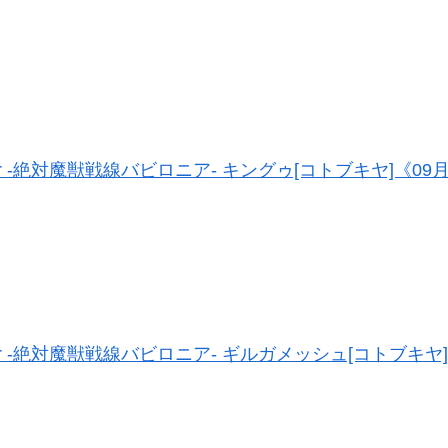
 Order -絶対魔獣戦線バビロニア- キングゥ[コトブキヤ]《0
 Order -絶対魔獣戦線バビロニア- ギルガメッシュ[コトブキ