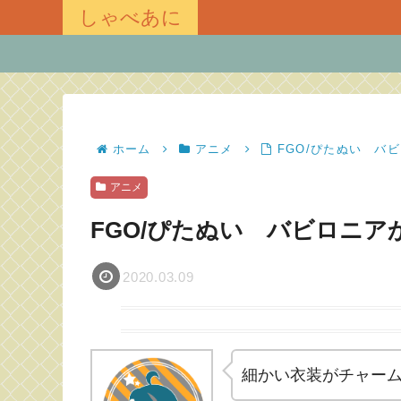
しゃべあに
ホーム
アニメ
FGO/ぴたぬい バ
アニメ
FGO/ぴたぬい バビロニ
2020.03.09
細かい衣装がチャー