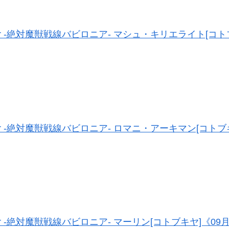
d Order -絶対魔獣戦線バビロニア- マシュ・キリエライト[
d Order -絶対魔獣戦線バビロニア- ロマニ・アーキマン[コト
 Order -絶対魔獣戦線バビロニア- マーリン[コトブキヤ]《0