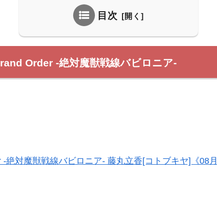
目次
Grand Order -絶対魔獣戦線バビロニア-
 Order -絶対魔獣戦線バビロニア- 藤丸立香[コトブキヤ]《0