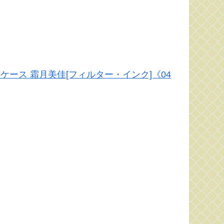
 名刺ケース 霜月美佳[フィルター・インク]《04