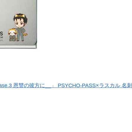
Case.3 恩讐の彼方に__」 PSYCHO-PASS×ラスカル