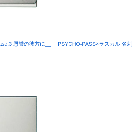
Case.3 恩讐の彼方に__」 PSYCHO-PASS×ラスカル