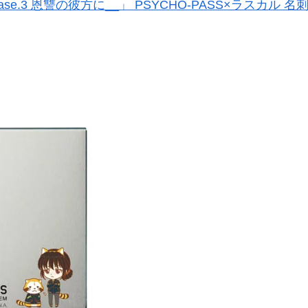
Case.3 恩讐の彼方に__」 PSYCHO-PASS×ラスカ