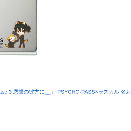
Case.3 恩讐の彼方に__」 PSYCHO-PASS×ラスカ