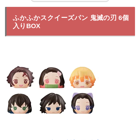
ふかふかスクイーズパン 鬼滅の刃 6個
入りBOX