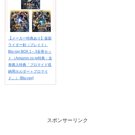
【メーカー特典あり】仮面
ライダー剣（ブレイド）
Blu-ray BOX 1～3全巻セッ
ト（Amazon.co.jp特典：全
巻購入特典「ブロマイド収
納用ホルダー＋ブロマイ
ド」） [Blu-ray]
スポンサーリンク